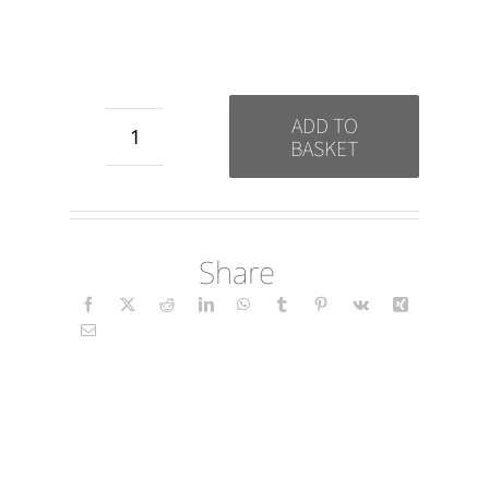
ADD TO
BASKET
Glaube
(Floral)
DE
Share
quantity