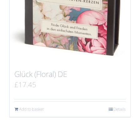
Glück (Floral) DE
£
17.45
Add to basket
Details