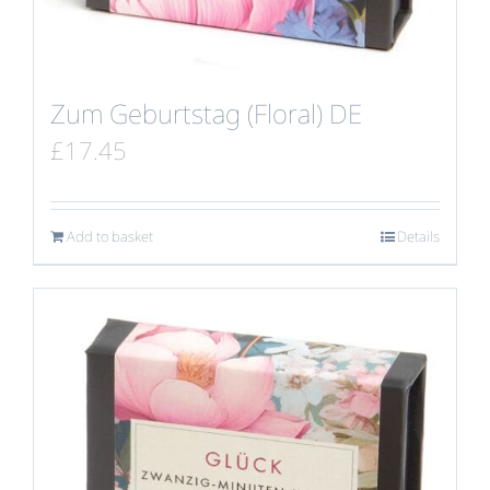
Zum Geburtstag (Floral) DE
£
17.45
Add to basket
Details