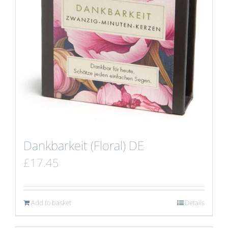
Dankbarkeit (Floral) DE
£
17.45
Add to basket
Details