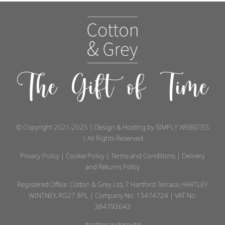
The Gift of Time
© Copyright 2021-2025 | Design & Hosting by
SIMPLY WEBSITES
| All Rights Reserved
Privacy Policy
|
Cookie Policy
|
Terms and Conditions
|
Delivery
and Returns Policy
Registered Office: Cotton & Grey Ltd, 7 Hartford Terrace, HARTLEY
WINTNEY, RG27 8PL | Company No: 13474724 | VAT No:
384792643
#cottonandgreyltd