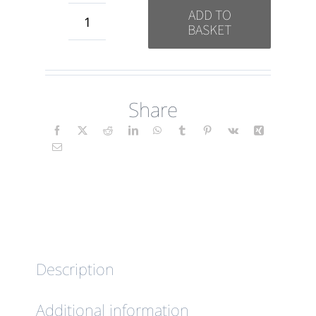
ADD TO
BASKET
Signature
Collection
BUNDLE
Share
(Floral)
PT
quantity
Description
Additional information