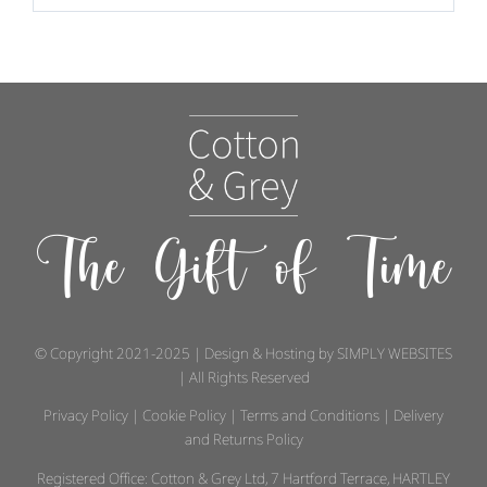
The Gift of Time
© Copyright 2021-2025 | Design & Hosting by
SIMPLY WEBSITES
| All Rights Reserved
Privacy Policy
|
Cookie Policy
|
Terms and Conditions
|
Delivery
and Returns Policy
Registered Office: Cotton & Grey Ltd, 7 Hartford Terrace, HARTLEY