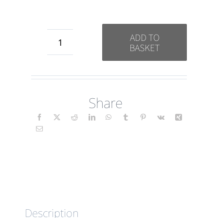
ADD TO
BASKET
Gratitudine
(Floral)
IT
Share
quantity
Description