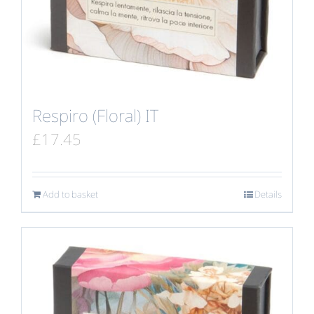
Respiro (Floral) IT
£
17.45
Add to basket
Details