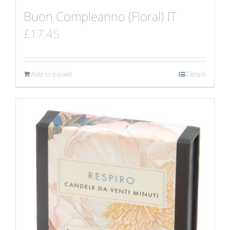
Buon Compleanno (Floral) IT
£
17.45
Add to basket
Details