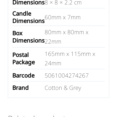
Dimensions
8 × 8 × 2.2 cm
Candle
60mm x 7mm
Dimensions
80mm x 80mm x
Box
Dimensions
22mm
165mm x 115mm x
Postal
Package
24mm
Barcode
5061004274267
Brand
Cotton & Grey