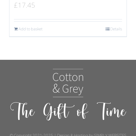
£
17.45
Add to basket
Details
The Gift of Time
© Copyright 2021-2025 | Design & Hosting by
SIMPLY WEBSITES