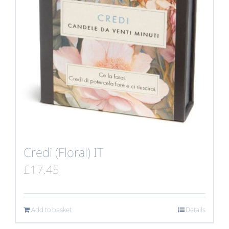
Credi (Floral) IT
£
17.45
Add to basket
Details