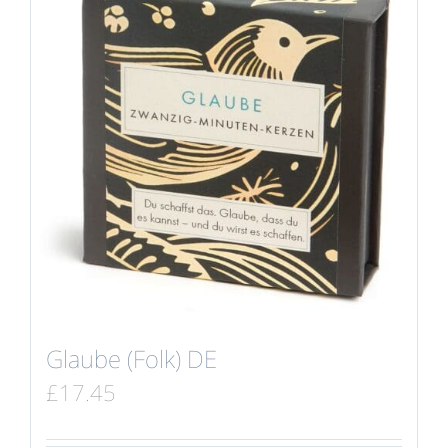
Glaube (Folk) DE
£
17.45