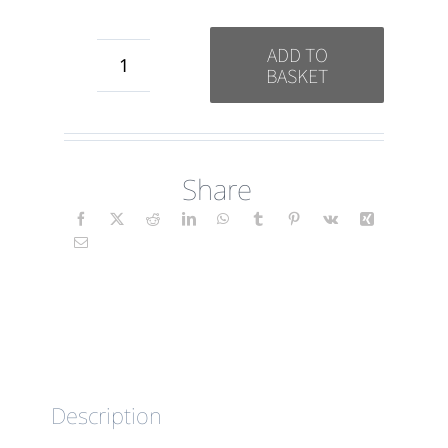
ADD TO
BASKET
Dankbarkeit
(Folk)
DE
Share
quantity
Description