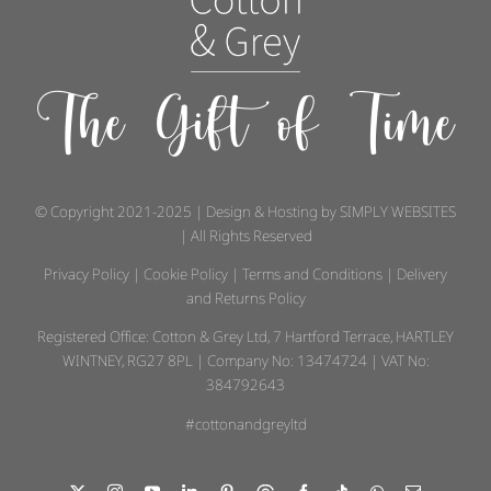
The Gift of Time
© Copyright 2021-2025 | Design & Hosting by
SIMPLY WEBSITES
| All Rights Reserved
Privacy Policy
|
Cookie Policy
|
Terms and Conditions
|
Delivery
and Returns Policy
Registered Office: Cotton & Grey Ltd, 7 Hartford Terrace, HARTLEY
WINTNEY, RG27 8PL | Company No: 13474724 | VAT No:
384792643
#cottonandgreyltd