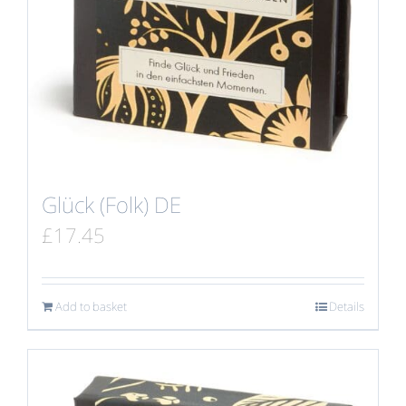
Glück (Folk) DE
£
17.45
Add to basket
Details