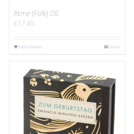
Atme (Folk) DE
£
17.45
Add to basket
Details