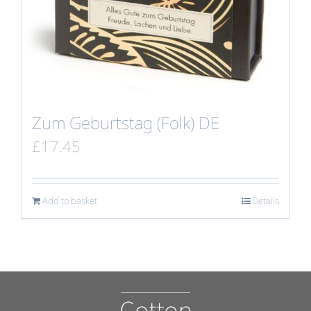
Zum Geburtstag (Folk) DE
£
17.45
Add to basket
Details