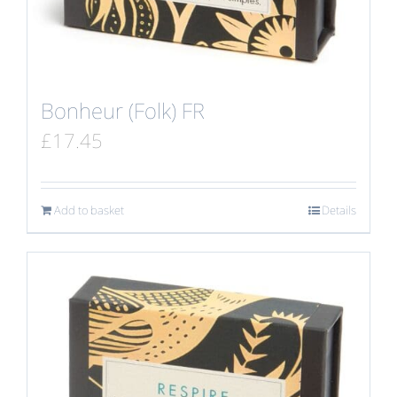
Bonheur (Folk) FR
£
17.45
Add to basket
Details