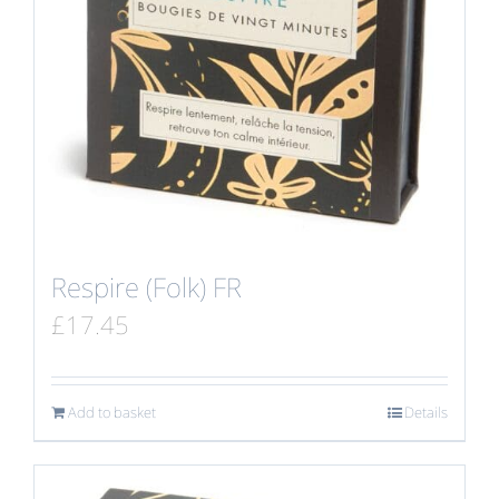
Respire (Folk) FR
£
17.45
Add to basket
Details