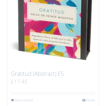
Gratitud (Abstract) ES
£
17.45
Add to basket
Details