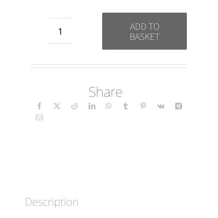
ADD TO
BASKET
Feliz
Cumpleaños
(Abstract)
Share
ES
quantity
Description