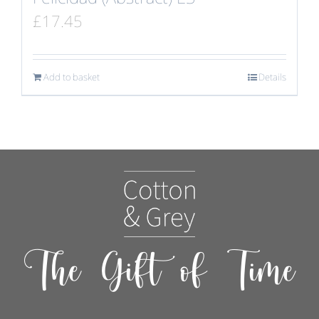
£
17.45
Add to basket
Details
The Gift of Time