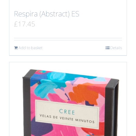
Respira (Abstract) ES
£
17.45
Add to basket
Details