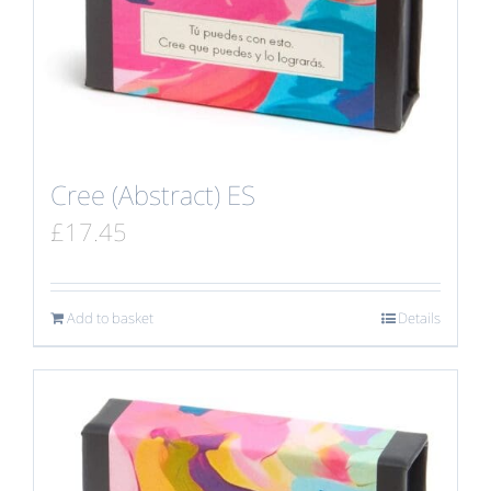
Cree (Abstract) ES
£
17.45
Add to basket
Details