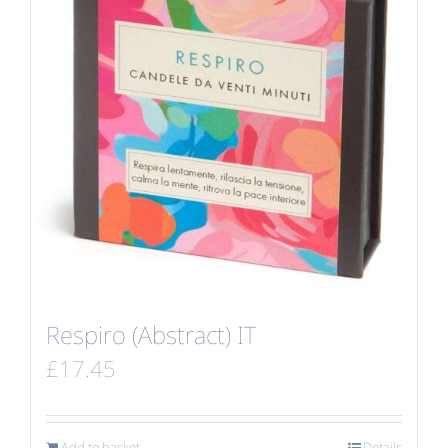
Respiro (Abstract) IT
£
17.45
Add to basket
Details