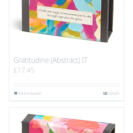
Gratitudine (Abstract) IT
£
17.45
Add to basket
Details