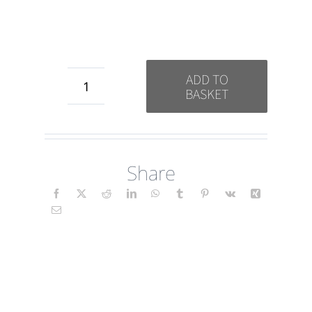
ADD TO
BASKET
Guarigione
(Abstract)
IT
Share
quantity