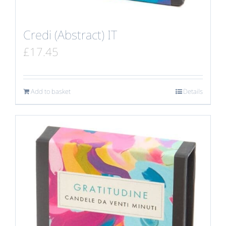
Credi (Abstract) IT
£
17.45
Add to basket
Details