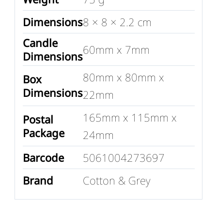
Dimensions
8 × 8 × 2.2 cm
Candle
60mm x 7mm
Dimensions
80mm x 80mm x
Box
Dimensions
22mm
165mm x 115mm x
Postal
Package
24mm
Barcode
5061004273697
Brand
Cotton & Grey