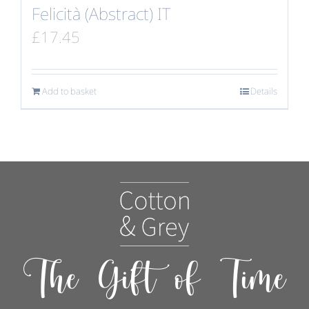
Felicità (Abstract) IT
£
17.45
Add to basket
Details
The Gift of Time