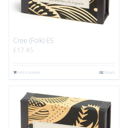
Cree (Folk) ES
£
17.45
Add to basket
Details