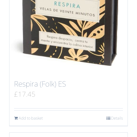
Respira (Folk) ES
£
17.45
Add to basket
Details