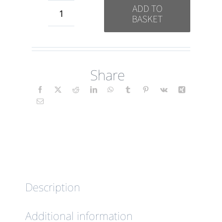
ADD TO
BASKET
Sanación
(Folk)
ES
Share
quantity
Description
Additional information