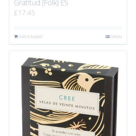
Gratitud (Folk) ES
£
17.45
Add to basket
Details