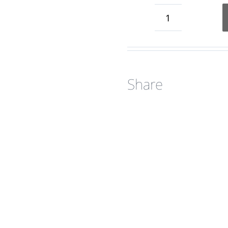
Tempo
Per
Me
(Floral)
Share
IT
quantity