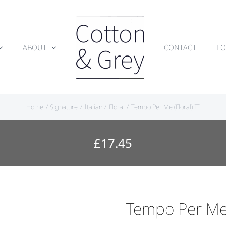
ABOUT
CONTACT
LO
Home
Signature
Italian
Floral
Tempo Per Me (Floral) IT
£
17.45
Tempo Per Me (