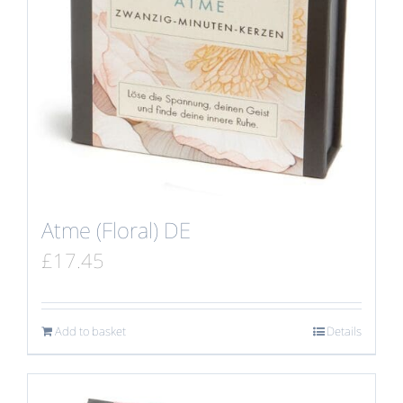
Atme (Floral) DE
£
17.45
Add to basket
Details