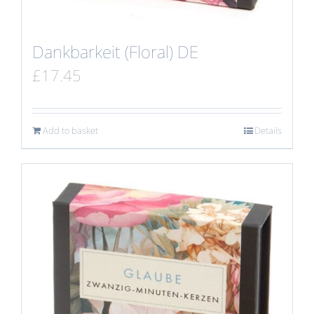
Dankbarkeit (Floral) DE
£
17.45
Add to basket
Details