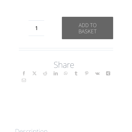
ADD TO
BASKET
Achtsamkeit
(Floral)
DE
Share
quantity
Description