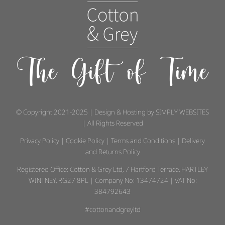
The Gift of Time
© Copyright 2021-2025 | Design & Hosting by
SIMPLY WEBSITES
| All Rights Reserved
Privacy Policy
|
Cookie Policy
|
Terms and Conditions
|
Delivery
and Returns Policy
Registered Office: Cotton & Grey Ltd, 7 Hartford Terrace, HARTLEY
WINTNEY, RG27 8PL | Company No: 13474724 | VAT No:
384792643
#cottonandgreyltd