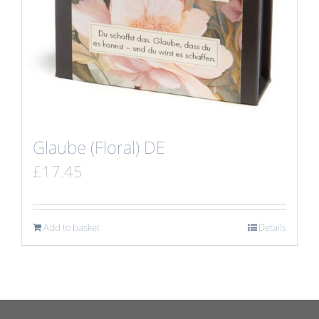
Glaube (Floral) DE
£
17.45
Add to basket
Details