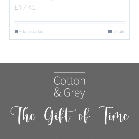
£
17.45
Add to basket
Details
The Gift of Time