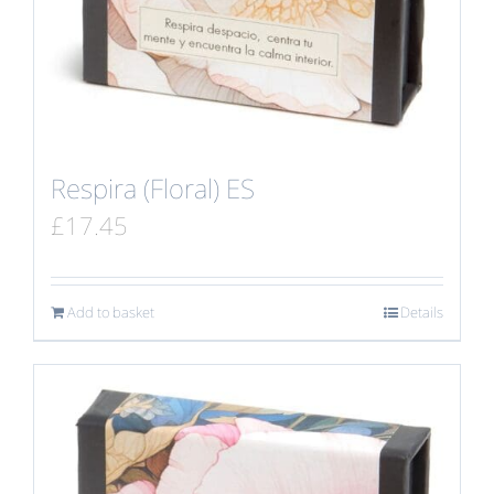
Respira (Floral) ES
£
17.45
Add to basket
Details