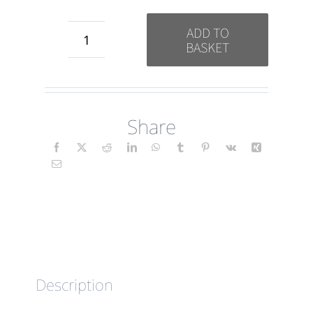
ADD TO
BASKET
Lectura
(Floral)
ES
Share
quantity
Description