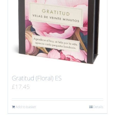
Gratitud (Floral) ES
£
17.45
Add to basket
Details