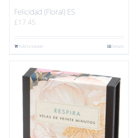
Felicidad (Floral) ES
£
17.45
Add to basket
Details