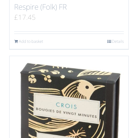
Respire (Folk) FR
£
17.45
Add to basket
Details