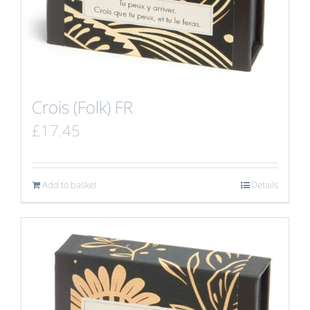
Crois (Folk) FR
£
17.45
Add to basket
Details