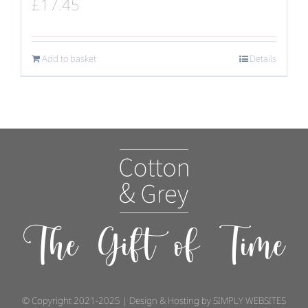
£
17.45
Add to basket
Details
The Gift of Time
© Copyright 2021-2025 | Design & Hosting by
SIMPLY WEBSITES