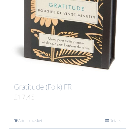
Gratitude (Folk) FR
£
17.45
Add to basket
Details